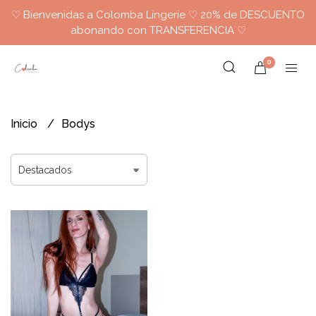
♡ Bienvenidas a Colomba Lingerie ♡ 20% de DESCUENTO
abonando con TRANSFERENCIA ♡
0
Inicio
Bodys