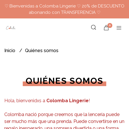
♡ Bienvenidas a Colomba Lingerie ♡ 20% de DESCUENTO
abonando con TRANSFERENCIA ♡
0
Inicio
Quiénes somos
QUIÉNES SOMOS
Hola, bienvenidxs a
Colomba Lingerie
!
Colomba nació porque creemos que la lencería puede
ser mucho más que una prenda. Puede convertirse en un
regalo inesperado, una sorpresa divertida o una forma